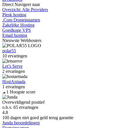
Direct
Navigeer naar
Overzicht: Alle Providers
Plesk hosting
.Com Domeinnamen
Zakelijke Hosting
Goedkope VPS
Email hosting
Nieuwste
Webhosters
polar55
10 ervaringen
Let’s Serve
2 ervaringen
HostArmada
1 ervaringen
1
Hoogste score
Overweldigend positief
o.b.v.
65 ervaringen
4.8
100 dagen niet goed geld terug garantie
Junda beoordelingen
Domeinnamen