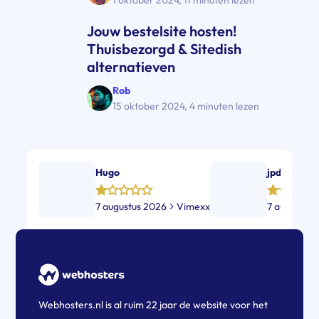
Jouw bestelsite hosten!
Thuisbezorgd & Sitedish
alternatieven
Rob
15 oktober 2024
,
4 minuten lezen
Hugo
jpd
7 augustus 2026
Vimexx
7 augustus
Webhosters.nl is al ruim 22 jaar de website voor het