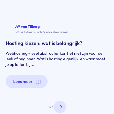
JW van Tilburg
30 oktober 2024
,
9 minuten lezen
Hosting kiezen: wat is belangrijk?
Webhosting – veel abstracter kan het niet zijn voor de
leek of beginner. Wat is hosting eigenlijk, en waar moet
je op letten bij...
Lees meer
Berichten paginering
1
2
3