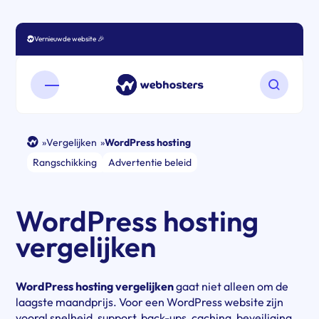
Vernieuwde website 🎉
Open mobiel menu
Zoeken o
»
Vergelijken
»
WordPress hosting
Rangschikking
Advertentie beleid
WordPress hosting
vergelijken
WordPress hosting vergelijken
gaat niet alleen om de
laagste maandprijs. Voor een WordPress website zijn
vooral snelheid, support, back-ups, caching, beveiliging