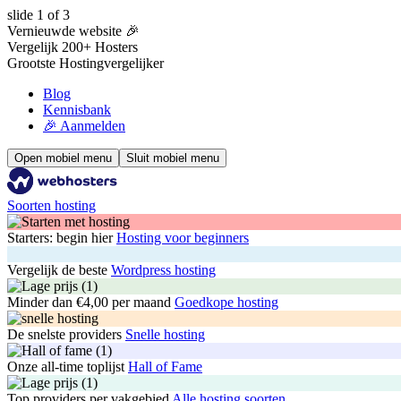
slide
1
of 3
Vernieuwde website 🎉
Vergelijk 200+ Hosters
Grootste Hostingvergelijker
Blog
Kennisbank
🎉 Aanmelden
Open mobiel menu
Sluit mobiel menu
Soorten hosting
Starters: begin hier
Hosting voor beginners
Vergelijk de beste
Wordpress hosting
Minder dan €4,00 per maand
Goedkope hosting
De snelste providers
Snelle hosting
Onze all-time toplijst
Hall of Fame
Top providers per vakgebied
Alle hosting soorten