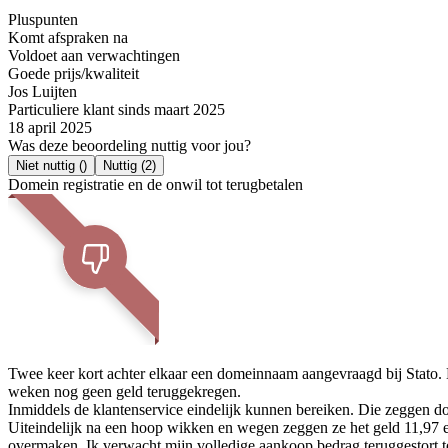
Pluspunten
Komt afspraken na
Voldoet aan verwachtingen
Goede prijs/kwaliteit
Jos Luijten
Particuliere klant sinds maart 2025
18 april 2025
Was deze beoordeling nuttig voor jou?
Niet nuttig
()
Nuttig
(2)
Domein registratie en de onwil tot terugbetalen
Twee keer kort achter elkaar een domeinnaam aangevraagd bij Stato. 
weken nog geen geld teruggekregen.
Inmiddels de klantenservice eindelijk kunnen bereiken. Die zeggen doo
Uiteindelijk na een hoop wikken en wegen zeggen ze het geld 11,97 en
overmaken. Ik verwacht mijn volledige aankoop bedrag teruggestort te