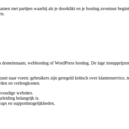
en met partijen waarbij als je doorklikt en je hosting avontuur begin
en.
een domeinnaam, webhosting of WordPress hosting. De lage instapprijz
nt naar voren: gebruikers zijn geregeld kritisch over klantenservice, 
rden en verlengkosten.
nvoudige websites.
eleiding belangrijk is.
ck-ups en supportmogelijkheden.