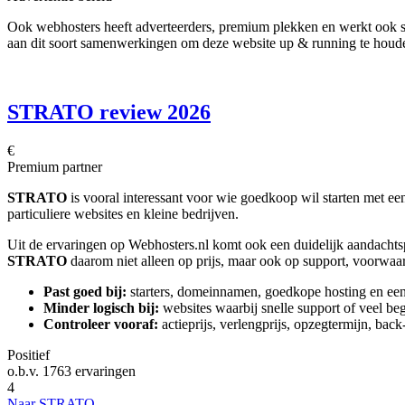
Ook webhosters heeft adverteerders, premium plekken en werkt ook sam
aan dit soort samenwerkingen om deze website up & running te houd
STRATO review 2026
€
Premium partner
STRATO
is vooral interessant voor wie goedkoop wil starten met 
particuliere websites en kleine bedrijven.
Uit de ervaringen op Webhosters.nl komt ook een duidelijk aandachtspu
STRATO
daarom niet alleen op prijs, maar ook op support, voorwaa
Past goed bij:
starters, domeinnamen, goedkope hosting en ee
Minder logisch bij:
websites waarbij snelle support of veel beg
Controleer vooraf:
actieprijs, verlengprijs, opzegtermijn, ba
Positief
o.b.v.
1763 ervaringen
4
Naar STRATO