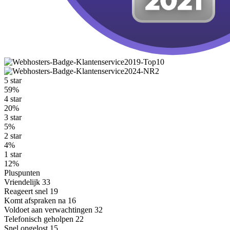
5 star
59%
4 star
20%
3 star
5%
2 star
4%
1 star
12%
Pluspunten
Vriendelijk
33
Reageert snel
19
Komt afspraken na
16
Voldoet aan verwachtingen
32
Telefonisch geholpen
22
Snel opgelost
15