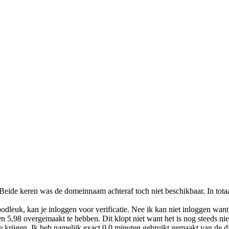
Beide keren was de domeinnaam achteraf toch niet beschikbaar. In tot
dleuk, kan je inloggen voor verificatie. Nee ik kan niet inloggen want
 5,98 overgemaakt te hebben. Dit klopt niet want het is nog steeds niet
 krijgen. Ik heb namelijk exact 0,0 minuten gebruikt gemaakt van de di