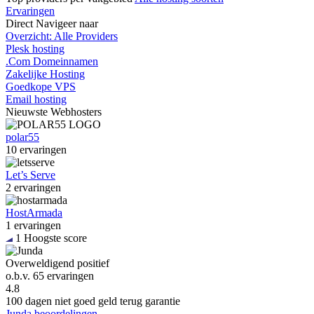
Ervaringen
Direct
Navigeer naar
Overzicht: Alle Providers
Plesk hosting
.Com Domeinnamen
Zakelijke Hosting
Goedkope VPS
Email hosting
Nieuwste
Webhosters
polar55
10 ervaringen
Let’s Serve
2 ervaringen
HostArmada
1 ervaringen
1
Hoogste score
Overweldigend positief
o.b.v.
65 ervaringen
4.8
100 dagen niet goed geld terug garantie
Junda beoordelingen