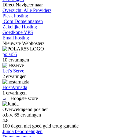
Direct
Navigeer naar
Overzicht: Alle Providers
Plesk hosting
.Com Domeinnamen
Zakelijke Hosting
Goedkope VPS
Email hosting
Nieuwste
Webhosters
polar55
10 ervaringen
Let’s Serve
2 ervaringen
HostArmada
1 ervaringen
1
Hoogste score
Overweldigend positief
o.b.v.
65 ervaringen
4.8
100 dagen niet goed geld terug garantie
Junda beoordelingen
Domeinnamen