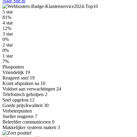
Naar Site.nl
5 star
81%
4 star
12%
3 star
0%
2 star
0%
1 star
7%
Pluspunten
Vriendelijk
19
Reageert snel
19
Komt afspraken na
10
Voldoet aan verwachtingen
24
Telefonisch geholpen
2
Snel opgelost
12
Goede prijs/kwaliteit
30
Verbeterpunten
Sneller reageren
7
Beleefder communiceren
0
Makkelijker systeem maken
3