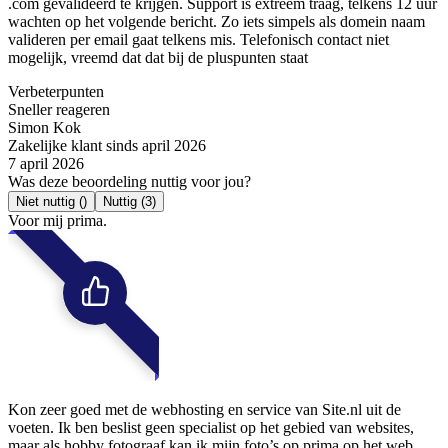
.com gevalideerd te krijgen. Support is extreem traag, telkens 12 uur
wachten op het volgende bericht. Zo iets simpels als domein naam
valideren per email gaat telkens mis. Telefonisch contact niet
mogelijk, vreemd dat dat bij de pluspunten staat
Verbeterpunten
Sneller reageren
Simon Kok
Zakelijke klant sinds april 2026
7 april 2026
Was deze beoordeling nuttig voor jou?
Niet nuttig
()
Nuttig
(3)
Voor mij prima.
Kon zeer goed met de webhosting en service van Site.nl uit de
voeten. Ik ben beslist geen specialist op het gebied van websites,
maar als hobby fotograaf kan ik mijn foto’s op prima op het web