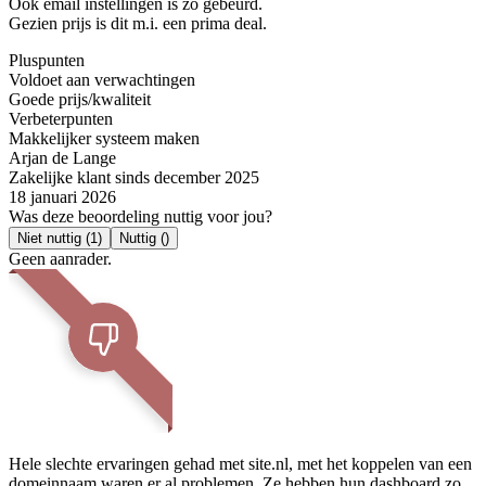
Ook email instellingen is zo gebeurd.
Gezien prijs is dit m.i. een prima deal.
Pluspunten
Voldoet aan verwachtingen
Goede prijs/kwaliteit
Verbeterpunten
Makkelijker systeem maken
Arjan de Lange
Zakelijke klant sinds december 2025
18 januari 2026
Was deze beoordeling nuttig voor jou?
Niet nuttig
(1)
Nuttig
()
Geen aanrader.
Hele slechte ervaringen gehad met site.nl, met het koppelen van een
domeinnaam waren er al problemen. Ze hebben hun dashboard zo