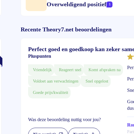
Overweldigend positief
Recente Theory7.net beoordelingen
Perfect goed en goedkoop kan zeker sam
Pluspunten
Per
Vriendelijk
Reageert snel
Komt afspraken na
Per
Voldoet aan verwachtingen
Snel opgelost
Sne
Goede prijs/kwaliteit
Goe
dus
Was deze beoordeling nuttig voor jou?
Ro
Part