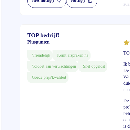
Niet nuttig
()
Nuttig
()
202
TOP bedrijf!
Pluspunten
TOP
Vriendelijk
Komt afspraken na
Ik 
Voldoet aan verwachtingen
Snel opgelost
De 
Wan
Goede prijs/kwaliteit
dui
naa
De 
pro
beh
een
is 