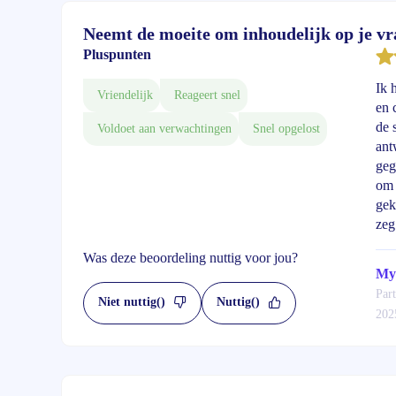
Neemt de moeite om inhoudelijk op je vr
Pluspunten
Ik 
Vriendelijk
Reageert snel
en 
de 
Voldoet aan verwachtingen
Snel opgelost
ant
geg
om 
gek
zeg
Was deze beoordeling nuttig voor jou?
Myr
Part
Niet nuttig
()
Nuttig
()
202