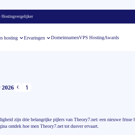
 Hostingvergelijker
Domeinnamen
VPS Hosting
Awards
en hosting
Ervaringen
w 2026
€
eiligheid zijn drie belangrijke pijlers van Theory7.net: een nieuwe frisse
ina ontdek hoe men Theory7.net tot dusver ervaart.