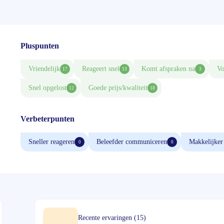
Pluspunten
Vriendelijk
Reageert snel
Komt afspraken na
Vo
17
13
3
Snel opgelost
Goede prijs/kwaliteit
12
18
Verbeterpunten
Sneller reageren
Beleefder communiceren
Makkelijker
0
0
Recente ervaringen (15)