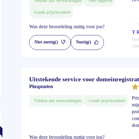
Voldoet aan verwachtingen
Snel opgelost
Goede prijs/kwaliteit
Was deze beoordeling nuttig voor jou?
T 
Part
Niet nuttig
()
Nuttig
()
202
Uitstekende service voor domeinregistrat
Pluspunten
Pri
Voldoet aan verwachtingen
Goede prijs/kwaliteit
mij
pro
com
dom
Was deze beoordeling nuttig voor jou?