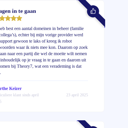
agen in te gaan
heb best een aantal domeinen in beheer (familie
collega’s), echter bij mijn vorige provider werd
support gewoon te laks of kreeg ik robot
woorden waar ik niets mee kon. Daarom op zoek
aan naar een partij die wel de moeite wilt nemen
inhoudelijk op je vraag in te gaan en daarom uit
omen bij Theory7, wat een verademing is dat
.
the Keizer
iculiere klant sinds april
23 april 2025
5