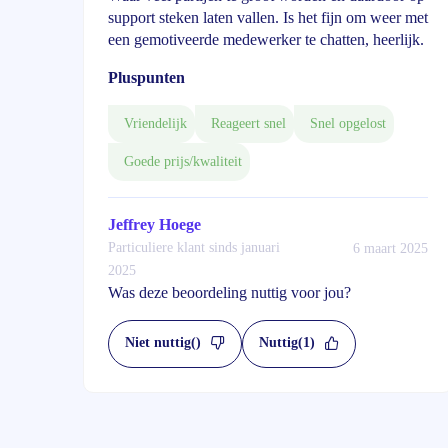
support steken laten vallen. Is het fijn om weer met
een gemotiveerde medewerker te chatten, heerlijk.
Pluspunten
Vriendelijk
Reageert snel
Snel opgelost
Goede prijs/kwaliteit
Jeffrey Hoege
Particuliere klant sinds januari
6 maart 2025
2025
Was deze beoordeling nuttig voor jou?
Niet nuttig
()
Nuttig
(1)