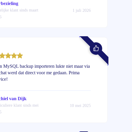
bezieling
lijke klant sinds maart
1 juli 2026
6
n MySQL backup importeren lukte niet maar via
chat werd dat direct voor me gedaan. Prima
vice!
hiel van Dijk
iculiere klant sinds mei
10 mei 2025
5