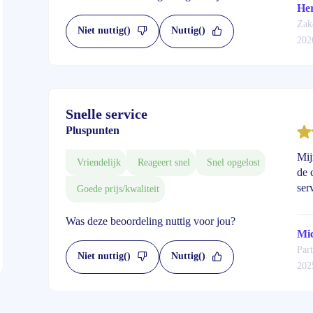
Her
Zake
Niet nuttig
()
Nuttig
()
202
Snelle service
Pluspunten
Mij
Vriendelijk
Reageert snel
Snel opgelost
de 
ser
Goede prijs/kwaliteit
Was deze beoordeling nuttig voor jou?
Mic
Part
Niet nuttig
()
Nuttig
()
202