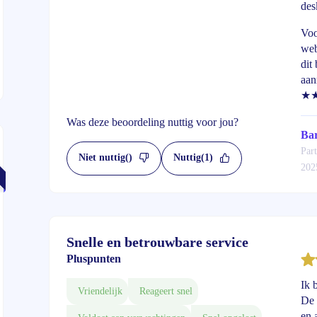
des
Voo
web
dit
aan
★
Was deze beoordeling nuttig voor jou?
Bar
Part
Niet nuttig
()
Nuttig
(1)
202
Snelle en betrouwbare service
Pluspunten
Ik 
Vriendelijk
Reageert snel
De 
en 