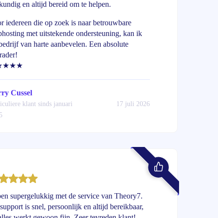
kundig en altijd bereid om te helpen.
r iedereen die op zoek is naar betrouwbare
hosting met uitstekende ondersteuning, kan ik
 bedrijf van harte aanbevelen. Een absolute
rader!
★★★★
ry Cussel
iculiere klant sinds januari
17 juli 2026
5
ben supergelukkig met de service van Theory7.
support is snel, persoonlijk en altijd bereikbaar,
alles werkt gewoon fijn. Zeer tevreden klant!