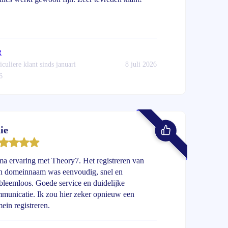
R
iculiere klant sinds januari
8 juli 2026
6
ie
ma ervaring met Theory7. Het registreren van
n domeinnaam was eenvoudig, snel en
bleemloos. Goede service en duidelijke
municatie. Ik zou hier zeker opnieuw een
ein registreren.