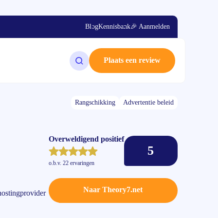
Blog
Kennisbank
🎉 Aanmelden
Plaats een review
Zoeken op de website
Rangschikking
Advertentie beleid
Overweldigend positief
5
o.b.v.
22 ervaringen
Naar Theory7.net
 hostingprovider