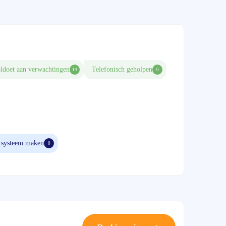
ldoet aan verwachtingen
Telefonisch geholpen
14
0
 systeem maken
0