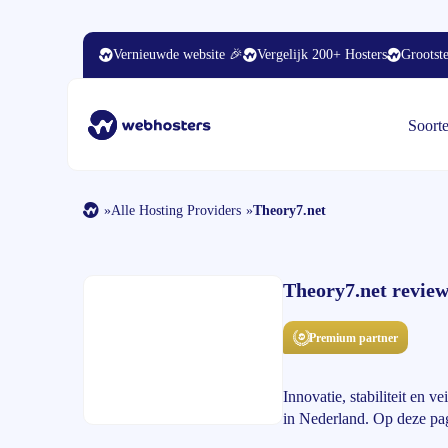
Vernieuwde website 🎉
Vergelijk 200+ Hosters
Grootste
Soort
»
Alle Hosting Providers
»
Theory7.net
Theory7.net revie
Premium partner
Innovatie, stabiliteit en v
in Nederland. Op deze pag