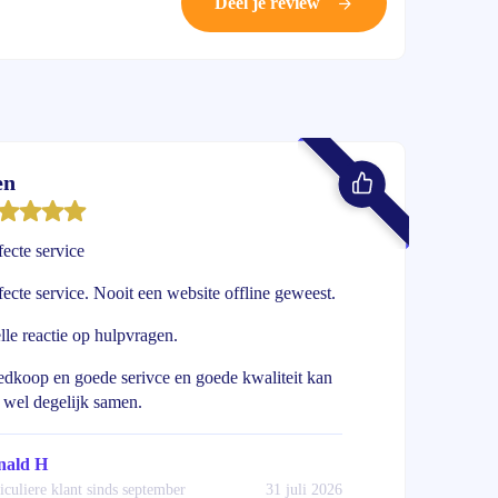
Deel je review
en
fecte service
fecte service. Nooit een website offline geweest.
lle reactie op hulpvragen.
dkoop en goede serivce en goede kwaliteit kan
 wel degelijk samen.
nald H
iculiere klant sinds september
31 juli 2026