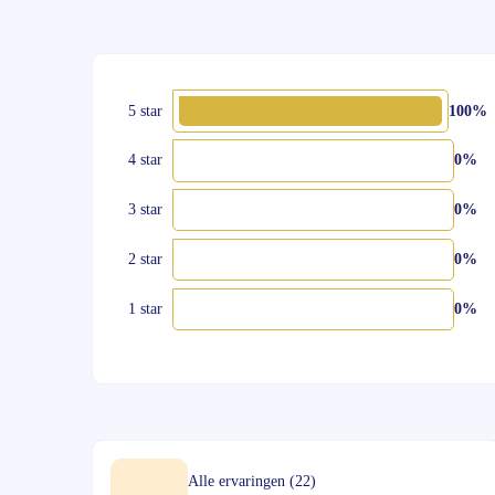
5 star
100%
4 star
0%
3 star
0%
2 star
0%
1 star
0%
Alle ervaringen (22)