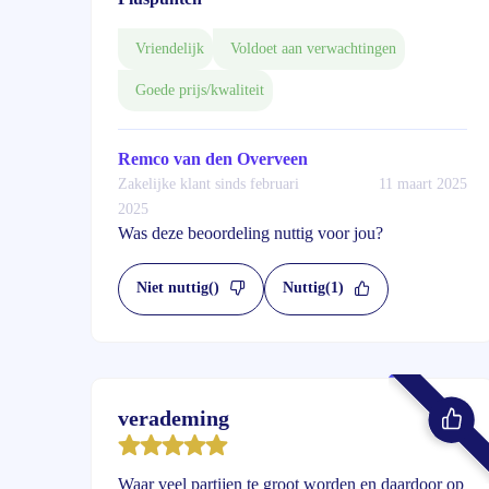
Vriendelijk
Voldoet aan verwachtingen
Goede prijs/kwaliteit
Remco van den Overveen
Zakelijke klant sinds februari
11 maart 2025
2025
Was deze beoordeling nuttig voor jou?
Niet nuttig
()
Nuttig
(1)
verademing
Waar veel partijen te groot worden en daardoor op