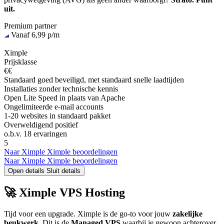
uit.
Premium partner
Vanaf 6,99 p/m
Ximple
Prijsklasse
€€
Standaard goed beveiligd, met standaard snelle laadtijden
Installaties zonder technische kennis
Open Lite Speed in plaats van Apache
Ongelimiteerde e-mail accounts
1-20 websites in standaard pakket
Overweldigend positief
o.b.v.
18 ervaringen
5
Naar Ximple
Ximple beoordelingen
Naar Ximple
Ximple beoordelingen
Open details
Sluit details
🚀 Ximple VPS Hosting
Tijd voor een upgrade. Ximple is de go-to voor jouw
zakelijke
beukwerk
. Dit is de
Managed VPS
waarbij je gewoon achterover