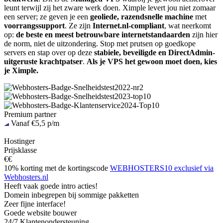
leunt terwijl zij het zware werk doen. Ximple levert jou niet zomaar
een server; ze geven je een
geoliede, razendsnelle machine
met
voorrangssupport
. Ze zijn
Internet.nl-compliant
, wat neerkomt
op:
de beste en meest betrouwbare internetstandaarden
zijn hier
de norm, niet de uitzondering. Stop met prutsen op goedkope
servers en stap over op deze
stabiele, beveiligde en DirectAdmin-
uitgeruste krachtpatser
.
Als je VPS het gewoon moet doen, kies
je Ximple.
Premium partner
Vanaf €5,5 p/m
Hostinger
Prijsklasse
€€
10% korting met de kortingscode
WEBHOSTERS10 exclusief via
Webhosters.nl
Heeft vaak goede intro acties!
Domein inbegrepen bij sommige pakketten
Zeer fijne interface!
Goede website bouwer
24/7 Klantenondersteuning