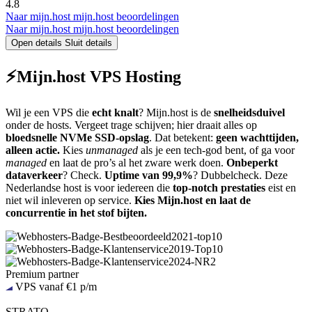
4.8
Naar mijn.host
mijn.host beoordelingen
Naar mijn.host
mijn.host beoordelingen
Open details
Sluit details
⚡️Mijn.host VPS Hosting
Wil je een VPS die
echt knalt
? Mijn.host is de
snelheidsduivel
onder de hosts. Vergeet trage schijven; hier draait alles op
bloedsnelle NVMe SSD-opslag
. Dat betekent:
geen wachttijden,
alleen actie.
Kies
unmanaged
als je een tech-god bent, of ga voor
managed
en laat de pro’s al het zware werk doen.
Onbeperkt
dataverkeer
? Check.
Uptime van 99,9%
? Dubbelcheck. Deze
Nederlandse host is voor iedereen die
top-notch prestaties
eist en
niet wil inleveren op service.
Kies Mijn.host en laat de
concurrentie in het stof bijten.
Premium partner
VPS vanaf €1 p/m
STRATO