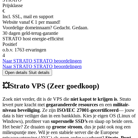
Prijsklasse
€
Incl. SSL, mail en support
Website vanaf € 1 per maand!
Voordelige domeinnaam? Gedacht. Gedaan.
30 dagen geld-terug-garantie
STRATO host energie-efficiënt
Positief
o.b.v.
1763 ervaringen
4
Naar STRATO
STRATO beoordelingen
Naar STRATO
STRATO beoordelingen
Open details
Sluit details
💥Strato VPS (Zeer goedkoop)
Zoek niet verder, dit is de VPS die
niet kapot te krijgen is
. Strato
levert pure kracht met
gegarandeerde resources
en een
militair-
niveau beveiliging
. Ze zijn
ISO/IEC 27001-gecertificeerd
— jouw
data is hier veiliger dan in een bankkluis. Kies je eigen OS (Linux of
Windows), profiteer van
supersnelle SSD’s
en slaap op beide oren.
Het beste? Ze draaien op
groene stroom
, dus je pakt ook nog een
milieupuntje mee. Wil je een stabiele server die de Europese
privacywetgeving (AVG) als geen ander waarborgt?
Strato. Punt