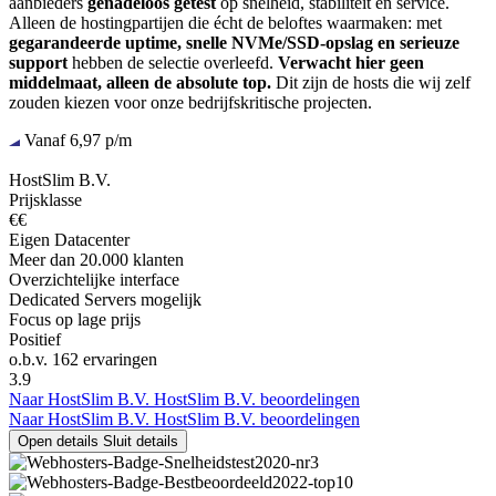
aanbieders
genadeloos getest
op snelheid, stabiliteit en service.
Alleen de hostingpartijen die écht de beloftes waarmaken: met
gegarandeerde uptime, snelle NVMe/SSD-opslag en serieuze
support
hebben de selectie overleefd.
Verwacht hier geen
middelmaat, alleen de absolute top.
Dit zijn de hosts die wij zelf
zouden kiezen voor onze bedrijfskritische projecten.
Vanaf 6,97 p/m
HostSlim B.V.
Prijsklasse
€€
Eigen Datacenter
Meer dan 20.000 klanten
Overzichtelijke interface
Dedicated Servers mogelijk
Focus op lage prijs
Positief
o.b.v.
162 ervaringen
3.9
Naar HostSlim B.V.
HostSlim B.V. beoordelingen
Naar HostSlim B.V.
HostSlim B.V. beoordelingen
Open details
Sluit details