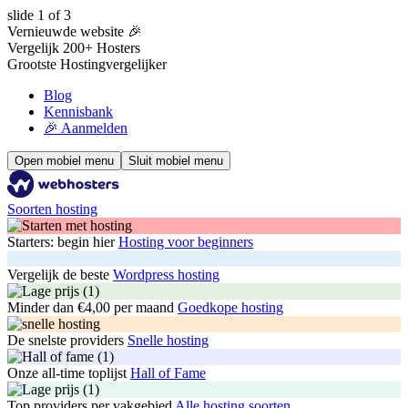
slide
1
of 3
Vernieuwde website 🎉
Vergelijk 200+ Hosters
Grootste Hostingvergelijker
Blog
Kennisbank
🎉 Aanmelden
Open mobiel menu
Sluit mobiel menu
Soorten hosting
Starters: begin hier
Hosting voor beginners
Vergelijk de beste
Wordpress hosting
Minder dan €4,00 per maand
Goedkope hosting
De snelste providers
Snelle hosting
Onze all-time toplijst
Hall of Fame
Top providers per vakgebied
Alle hosting soorten