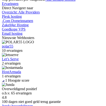
Ervaringen
Direct
Navigeer naar
Overzicht: Alle Providers
Plesk hosting
.Com Domeinnamen
Zakelijke Hosting
Goedkope VPS
Email hosting
Nieuwste
Webhosters
polar55
10 ervaringen
Let’s Serve
2 ervaringen
HostArmada
1 ervaringen
1
Hoogste score
Overweldigend positief
o.b.v.
65 ervaringen
4.8
100 dagen niet goed geld terug garantie
Junda beoordelingen