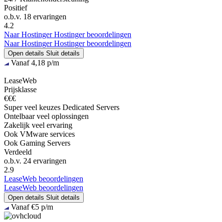
Positief
o.b.v.
18 ervaringen
4.2
Naar Hostinger
Hostinger beoordelingen
Naar Hostinger
Hostinger beoordelingen
Open details
Sluit details
Vanaf 4,18 p/m
LeaseWeb
Prijsklasse
€€€
Super veel keuzes Dedicated Servers
Ontelbaar veel oplossingen
Zakelijk veel ervaring
Ook VMware services
Ook Gaming Servers
Verdeeld
o.b.v.
24 ervaringen
2.9
LeaseWeb beoordelingen
LeaseWeb beoordelingen
Open details
Sluit details
Vanaf €5 p/m