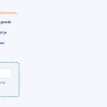
Webhosters
.
e goede
t je
 en
b te