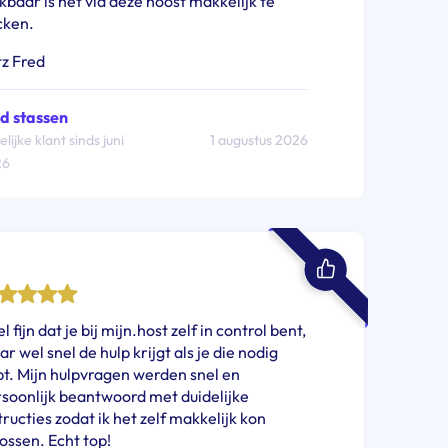
jkbaar is het via deze hoost makkelijk te
cken.
z Fred
d stassen
lijke klant sinds juni
1 augustus 2026
26
l fijn dat je bij mijn.host zelf in control bent,
r wel snel de hulp krijgt als je die nodig
t. Mijn hulpvragen werden snel en
soonlijk beantwoord met duidelijke
tructies zodat ik het zelf makkelijk kon
ossen. Echt top!