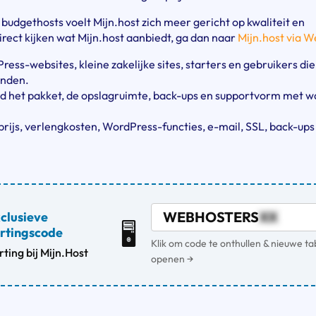
l budgethosts voelt Mijn.host zich meer gericht op kwaliteit en
irect kijken wat Mijn.host aanbiedt, ga dan naar
Mijn.host via 
ess-websites, kleine zakelijke sites, starters en gebruikers di
inden.
ijd het pakket, de opslagruimte, back-ups en supportvorm met wa
.
prijs, verlengkosten, WordPress-functies, e-mail, SSL, back-ups
WEBHOSTERS
XX
clusieve
🖥️
rtingscode
Klik om code te onthullen & nieuwe ta
ting bij Mijn.Host
openen →