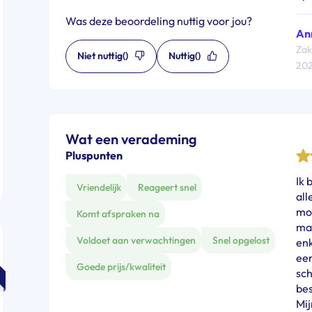
Was deze beoordeling nuttig voor jou?
An
Zak
Niet nuttig
()
Nuttig
()
20
Wat een verademing
Pluspunten
Ik 
Vriendelijk
Reageert snel
all
mo
Komt afspraken na
mai
Voldoet aan verwachtingen
Snel opgelost
en
een
Goede prijs/kwaliteit
sch
bes
Mij