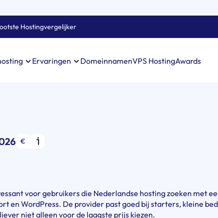
ootste Hostingvergelijker
Domeinnamen
VPS Hosting
Awards
hosting
Ervaringen
2026
€
eressant voor gebruikers die Nederlandse hosting zoeken met ee
ort en WordPress. De provider past goed bij starters, kleine bed
iever niet alleen voor de laagste prijs kiezen.