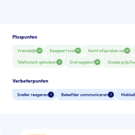
Pluspunten
Vriendelijk
Reageert snel
Komt afspraken na
60
77
55
Telefonisch geholpen
Snel opgelost
Goede prijs/kw
3
59
Verbeterpunten
Sneller reageren
Beleefder communiceren
Makkel
1
1