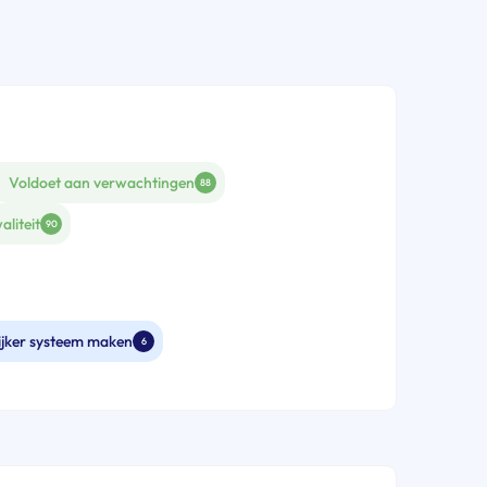
Voldoet aan verwachtingen
88
aliteit
90
ijker systeem maken
6