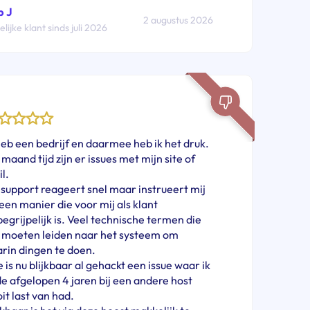
b J
2 augustus 2026
lijke klant sinds juli 2026
heb een bedrijf en daarmee heb ik het druk.
1 maand tijd zijn er issues met mijn site of
l.
support reageert snel maar instrueert mij
een manier die voor mij als klant
egrijpelijk is. Veel technische termen die
 moeten leiden naar het systeem om
rin dingen te doen.
e is nu blijkbaar al gehackt een issue waar ik
de afgelopen 4 jaren bij een andere host
it last van had.