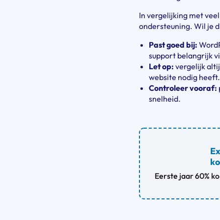
In vergelijking met vee
ondersteuning. Wil je d
Past goed bij:
WordPr
support belangrijk v
Let op:
vergelijk alt
website nodig heeft
Controleer vooraf:
snelheid.
Ex
ko
Eerste jaar 60% kor