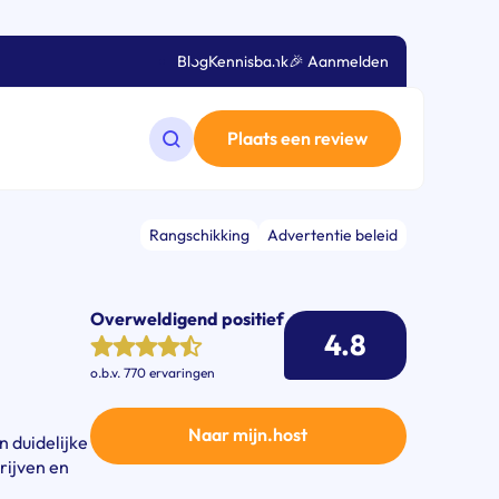
Blog
Kennisbank
🎉 Aanmelden
Plaats een review
Zoeken op de website
Rangschikking
Advertentie beleid
Overweldigend positief
4.8
o.b.v.
770 ervaringen
Naar mijn.host
n duidelijke
rijven en