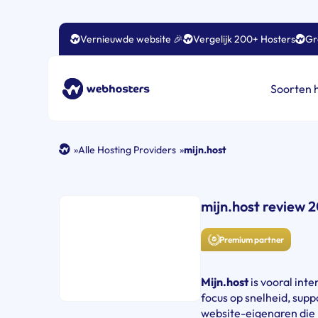
Vernieuwde website 🎉
Vergelijk 200+ Hosters
Gr
Soorten 
»
Alle Hosting Providers
»
mijn.host
mijn.host review 
Premium partner
Mijn.host
is vooral int
focus op snelheid, supp
website-eigenaren die l