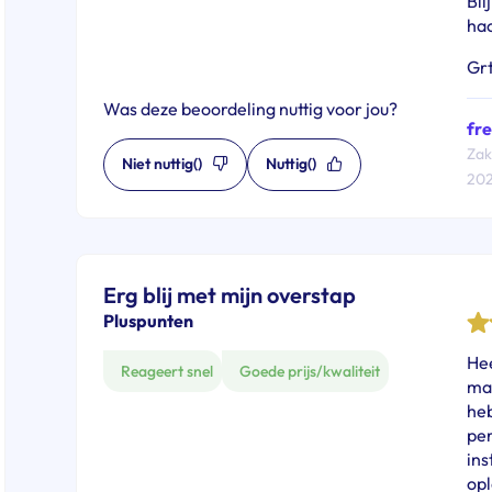
Bli
ha
Grt
Was deze beoordeling nuttig voor jou?
fre
Zake
Niet nuttig
()
Nuttig
()
20
Erg blij met mijn overstap
Pluspunten
Hee
Reageert snel
Goede prijs/kwaliteit
maa
heb
per
ins
opl