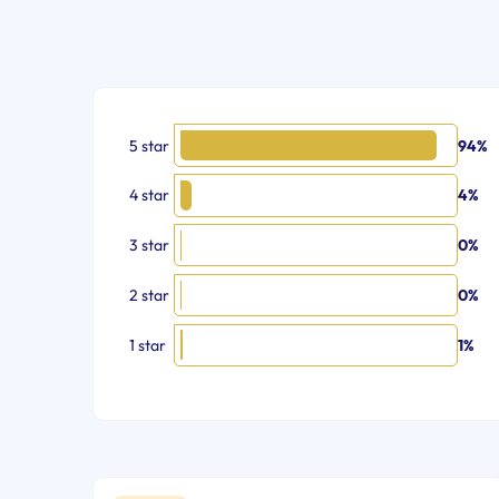
5 star
94%
4 star
4%
3 star
0%
2 star
0%
1 star
1%