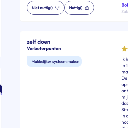
Bo
Niet nuttig
()
Nuttig
()
Zake
zelf doen
Verbeterpunten
Ik 
Makkelijker systeem maken
in 
mai
De 
op 
onb
mij
daa
Sit
in 
noo