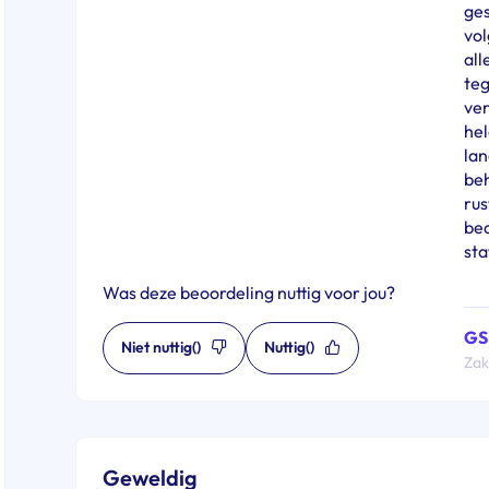
ges
vol
all
teg
ver
hel
lan
beh
rus
bed
sta
Was deze beoordeling nuttig voor jou?
GS 
Niet nuttig
()
Nuttig
()
Zake
Geweldig