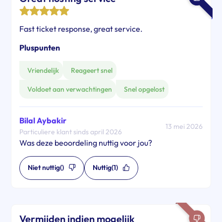
Fast ticket response, great service.
Pluspunten
Vriendelijk
Reageert snel
Voldoet aan verwachtingen
Snel opgelost
Bilal Aybakir
13 mei 2026
Particuliere klant sinds april 2026
Was deze beoordeling nuttig voor jou?
Niet nuttig
()
Nuttig
(1)
Vermijden indien mogelijk