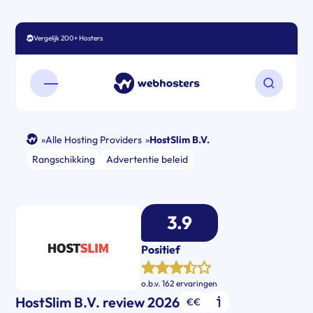
Vergelijk 200+ Hosters
Open mobiel menu
Zoeken o
»
Alle Hosting Providers
»
HostSlim B.V.
Rangschikking
Advertentie beleid
3.9
Positief
o.b.v.
162 ervaringen
HostSlim B.V. review 2026
€€