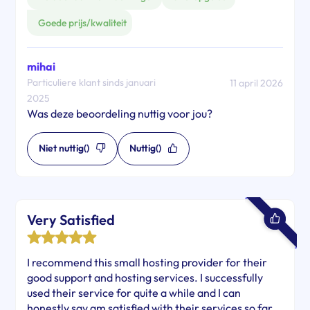
Goede prijs/kwaliteit
mihai
Particuliere klant sinds januari
11 april 2026
2025
Was deze beoordeling nuttig voor jou?
Niet nuttig
()
Nuttig
()
Very Satisfied
I recommend this small hosting provider for their
good support and hosting services. I successfully
used their service for quite a while and I can
honestly say am satisfied with their services so far.