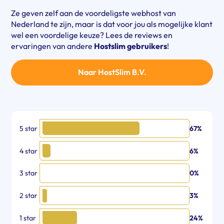
Ze geven zelf aan de voordeligste webhost van
Nederland te zijn, maar is dat voor jou als mogelijke klant
wel een voordelige keuze? Lees de reviews en
ervaringen van andere
Hostslim gebruikers
!
Naar HostSlim B.V.
5 star
67%
4 star
6%
3 star
0%
2 star
3%
1 star
24%