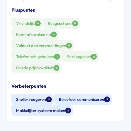
Pluspunten
Vriendelijk
Reageert snel
16
14
Komt afspraken na
8
Voldoet aan verwachtingen
17
Telefonisch geholpen
Snel opgelost
1
13
Goede prijs/kwaliteit
18
Verbeterpunten
Sneller reageren
Beleefder communiceren
9
3
Makkelijker systeem maken
6