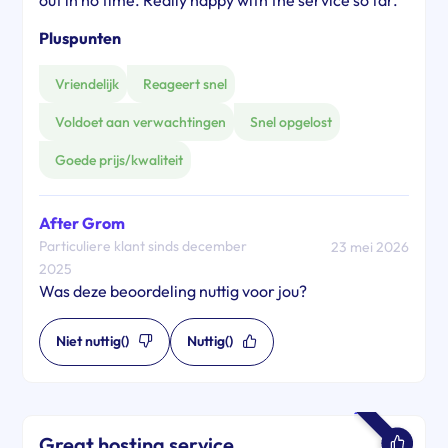
out in no time. Really happy with the service so far.
Pluspunten
Vriendelijk
Reageert snel
Voldoet aan verwachtingen
Snel opgelost
Goede prijs/kwaliteit
After Grom
Particuliere klant sinds december
23 mei 2026
2025
Was deze beoordeling nuttig voor jou?
Niet nuttig
()
Nuttig
()
Great hosting service