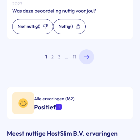
2023
Was deze beoordeling nuttig voor jou?
Niet nuttig
()
Nuttig
()
1
2
3
…
11
Alle ervaringen (162)
Positief
Meest nuttige HostSlim B.V. ervaringen