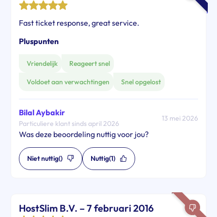
Fast ticket response, great service.
Pluspunten
Vriendelijk
Reageert snel
Voldoet aan verwachtingen
Snel opgelost
Bilal Aybakir
13 mei 2026
Particuliere klant sinds april 2026
Was deze beoordeling nuttig voor jou?
Niet nuttig
()
Nuttig
(1)
HostSlim B.V. – 7 februari 2016