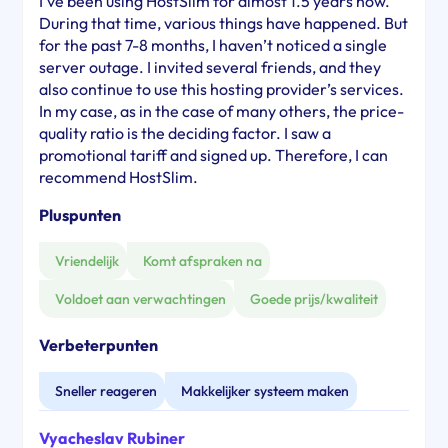
I’ve been using HostSlim for almost 1.5 years now.
During that time, various things have happened. But
for the past 7-8 months, I haven’t noticed a single
server outage. I invited several friends, and they
also continue to use this hosting provider’s services.
In my case, as in the case of many others, the price-
quality ratio is the deciding factor. I saw a
promotional tariff and signed up. Therefore, I can
recommend HostSlim.
Pluspunten
Vriendelijk
Komt afspraken na
Voldoet aan verwachtingen
Goede prijs/kwaliteit
Verbeterpunten
Sneller reageren
Makkelijker systeem maken
Vyacheslav Rubiner