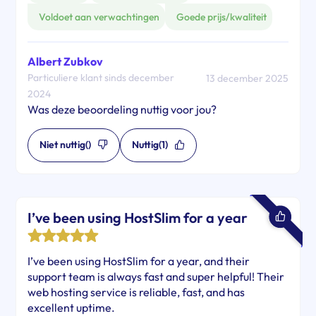
Voldoet aan verwachtingen
Goede prijs/kwaliteit
Albert Zubkov
Particuliere klant sinds december
13 december 2025
2024
Was deze beoordeling nuttig voor jou?
Niet nuttig
()
Nuttig
(1)
I’ve been using HostSlim for a year
I’ve been using HostSlim for a year, and their
support team is always fast and super helpful! Their
web hosting service is reliable, fast, and has
excellent uptime.