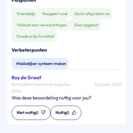
Vriendelijk
Reageert snel
Komt afspraken na
Voldoet aan verwachtingen
Snel opgelost
Goede prijs/kwaliteit
Verbeterpunten
Makkelijker systeem maken
Roy de Graaf
Particuliere klant sinds augustus
8 januari 2026
2024
Was deze beoordeling nuttig voor jou?
Niet nuttig
()
Nuttig
()