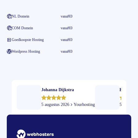
NL Domein
vanaf
€0
COM Domein
vanaf
€0
Goedkoopste Hosting
vanaf
€0
Wordpress Hosting
vanaf
€0
Johanna Dijkstra
Evert
5 augustus 2026
Yourhosting
5 augustu