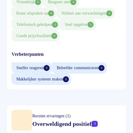
Vriendelijk
Reageert snel
0
0
Komt afspraken na
Voldoet aan verwachtingen
0
0
Telefonisch geholpen
Snel opgelost
0
0
Goede prijs/kwaliteit
0
Verbeterpunten
Sneller reageren
Beleefder communiceren
0
0
Makkelijker systeem maken
0
Recente ervaringen (1)
Overweldigend positief