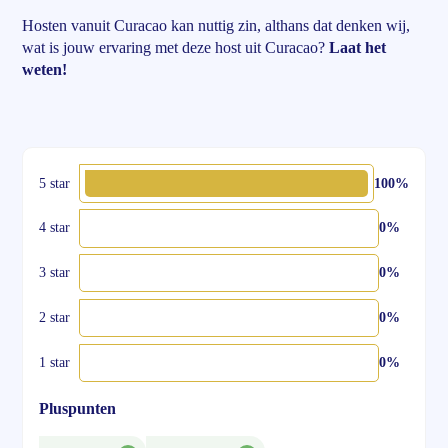
Hosten vanuit Curacao kan nuttig zin, althans dat denken wij,
wat is jouw ervaring met deze host uit Curacao?
Laat het
weten!
5 star
100%
4 star
0%
3 star
0%
2 star
0%
1 star
0%
Pluspunten