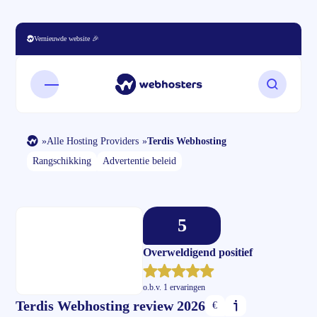
Vernieuwde website 🎉
Open mobiel menu
Zoeken o
»
Alle Hosting Providers
»
Terdis Webhosting
Rangschikking
Advertentie beleid
5
Overweldigend positief
o.b.v.
1 ervaringen
Terdis Webhosting review 2026
€