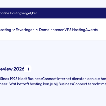
ootste Hostingvergelijker
Domeinnamen
VPS Hosting
Awards
hosting
Ervaringen
review 2026
inds 1998 biedt BusinessConnect internet diensten aan als: hos
meer. Wat betreft hosting kan je bij BusinessConnect terecht me 