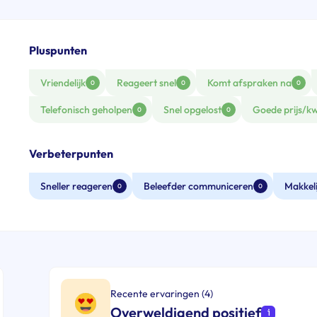
Pluspunten
Vriendelijk
Reageert snel
Komt afspraken na
0
0
0
Telefonisch geholpen
Snel opgelost
Goede prijs/kw
0
0
Verbeterpunten
Sneller reageren
Beleefder communiceren
Makkel
0
0
Recente ervaringen (4)
Overweldigend positief