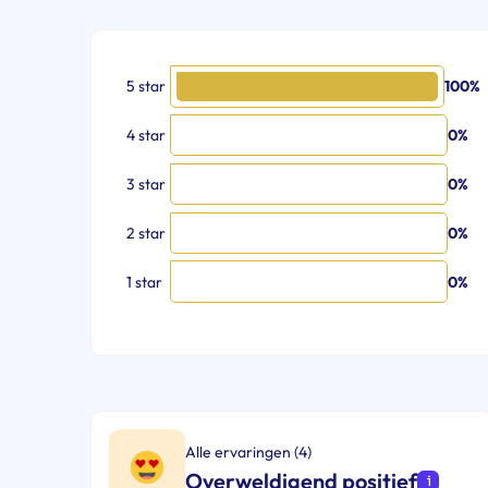
5 star
100%
4 star
0%
3 star
0%
2 star
0%
1 star
0%
Alle ervaringen (4)
Overweldigend positief