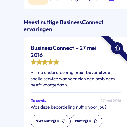
Meest nuttige BusinessConnect
ervaringen
BusinessConnect – 27 mei
2016
Prima ondersteuning maar bovenal zeer
snelle service wanneer zich een probleem
heeft voorgedaan.
Taconis
27 mei 2016
Was deze beoordeling nuttig voor jou?
Niet nuttig
(0)
Nuttig
(0)