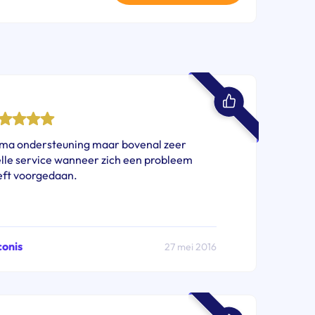
ima ondersteuning maar bovenal zeer
lle service wanneer zich een probleem
eft voorgedaan.
conis
27 mei 2016