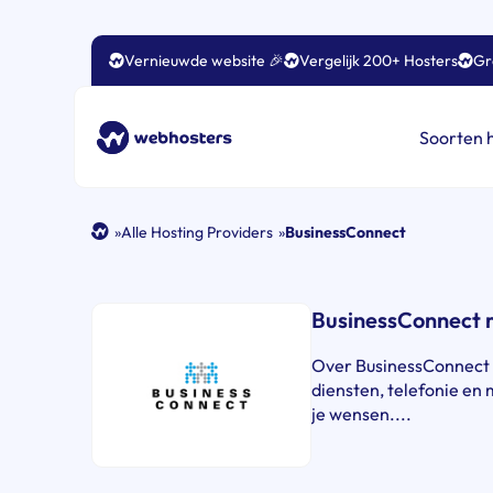
Vernieuwde website 🎉
Vergelijk 200+ Hosters
Gr
Soorten 
»
Alle Hosting Providers
»
BusinessConnect
BusinessConnect 
Over BusinessConnect S
diensten, telefonie en 
je wensen....