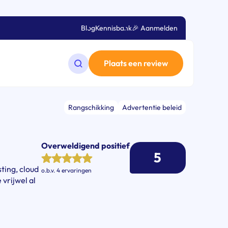
Blog
Kennisbank
🎉 Aanmelden
Plaats een review
Zoeken op de website
Rangschikking
Advertentie beleid
Overweldigend positief
5
ting, cloud
o.b.v.
4 ervaringen
vrijwel al