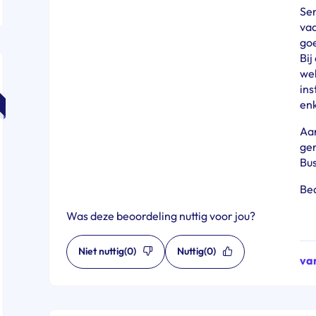
Ser
vaa
go
Bij
web
ins
enk
Aan
ger
Bu
Bed
Was deze beoordeling nuttig voor jou?
Niet nuttig
(0)
Nuttig
(0)
va