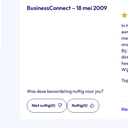
BusinessConnect – 18 mei 2009
In 
een
mee
on
Bij
dir
hee
Wij
Top
Was deze beoordeling nuttig voor jou?
Niet nuttig
(0)
Nuttig
(0)
Her