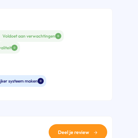
Voldoet aan verwachtingen
0
aliteit
0
ijker systeem maken
0
Deel je review