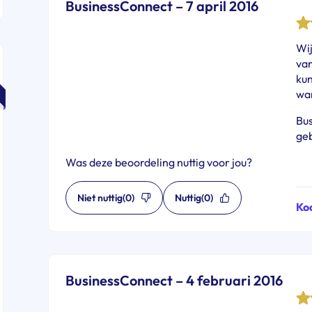
BusinessConnect – 7 april 2016
Wij
van
kun
wa
Bus
ge
Was deze beoordeling nuttig voor jou?
Niet nuttig
(0)
Nuttig
(0)
Ko
BusinessConnect – 4 februari 2016