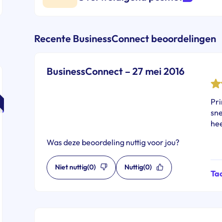
Recente BusinessConnect beoordelingen
BusinessConnect – 27 mei 2016
Pr
sne
he
Was deze beoordeling nuttig voor jou?
Niet nuttig
(0)
Nuttig
(0)
Ta