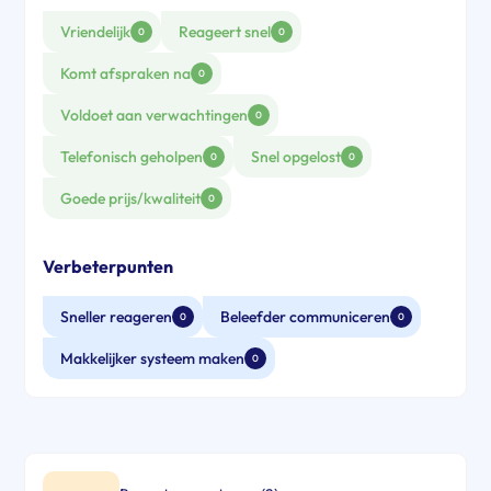
Vriendelijk
Reageert snel
0
0
Komt afspraken na
0
Voldoet aan verwachtingen
0
Telefonisch geholpen
Snel opgelost
0
0
Goede prijs/kwaliteit
0
Verbeterpunten
Sneller reageren
Beleefder communiceren
0
0
Makkelijker systeem maken
0