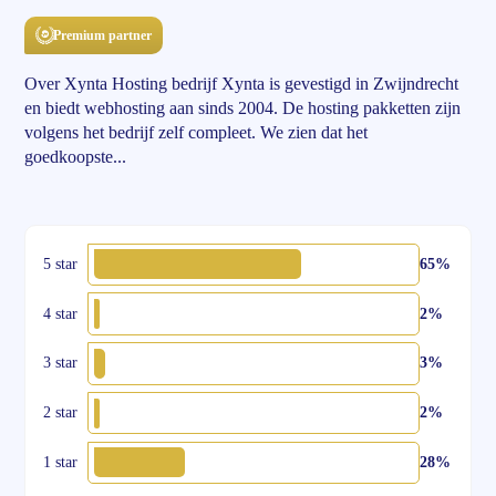
Premium partner
Over Xynta Hosting bedrijf Xynta is gevestigd in Zwijndrecht
en biedt webhosting aan sinds 2004. De hosting pakketten zijn
volgens het bedrijf zelf compleet. We zien dat het
goedkoopste...
5 star
65%
4 star
2%
3 star
3%
2 star
2%
1 star
28%