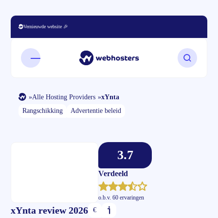
Vernieuwde website 🎉
Open mobiel menu
Zoeken o
»
Alle Hosting Providers
»
xYnta
Rangschikking
Advertentie beleid
3.7
Verdeeld
o.b.v.
60 ervaringen
xYnta review 2026
€