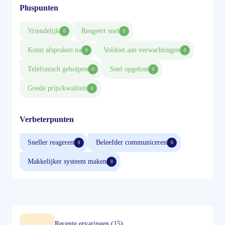
Pluspunten
Vriendelijk
Reageert snel
0
0
Komt afspraken na
Voldoet aan verwachtingen
0
0
Telefonisch geholpen
Snel opgelost
0
0
Goede prijs/kwaliteit
0
Verbeterpunten
Sneller reageren
Beleefder communiceren
0
0
Makkelijker systeem maken
0
Recente ervaringen (15)