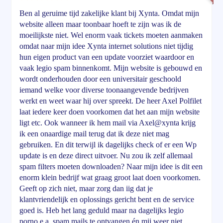
Ben al geruime tijd zakelijke klant bij Xynta. Omdat mijn
website alleen maar toonbaar hoeft te zijn was ik de
moeilijkste niet. Wel enorm vaak tickets moeten aanmaken
omdat naar mijn idee Xynta internet solutions niet tijdig
hun eigen product van een update voorziet waardoor en
vaak legio spam binnenkomt. Mijn website is gebouwd en
wordt onderhouden door een universitair geschoold
iemand welke voor diverse toonaangevende bedrijven
werkt en weet waar hij over spreekt. De heer Axel Polfilet
laat iedere keer doen voorkomen dat het aan mijn website
ligt etc. Ook wanneer ik hem mail via Axel@xynta krijg
ik een onaardige mail terug dat ik deze niet mag
gebruiken. En dit terwijl ik dagelijks check of er een Wp
update is en deze direct uitvoer. Nu zou ik zelf allemaal
spam filters moeten downloaden? Naar mijn idee is dit een
enorm klein bedrijf wat graag groot laat doen voorkomen.
Geeft op zich niet, maar zorg dan iig dat je
klantvriendelijk en oplossings gericht bent en de service
goed is. Heb het lang geduld maar na dagelijks legio
porno e.a. spam mails te ontvangen én mij weer niet