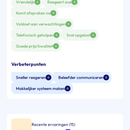
Vriendelijk
Reageert snel
0
0
Komt afspraken na
0
Voldoet aan verwachtingen
0
Telefonisch geholpen
Snel opgelost
0
0
Goede prijs/kwaliteit
0
Verbeterpunten
Sneller reageren
Beleefder communiceren
0
0
Makkelijker systeem maken
0
Recente ervaringen (15)