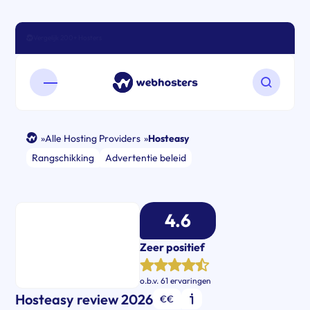
Vergelijk 200+ Hosters
Open mobiel menu
Zoeken o
»
Alle Hosting Providers
»
Hosteasy
Rangschikking
Advertentie beleid
4.6
Zeer positief
o.b.v.
61 ervaringen
Hosteasy review 2026
€€