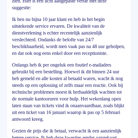
zien. Hier is een licht aangepaste versie met deze
suggestie:
Ik ben nu bijna 10 jaar klant en heb in het begin
uitstekende service ervaren. De kwaliteit van de
dienstverlening is echter recentelijk aanzienlijk
verslechterd. Ondanks de belofte van 24/7
beschikbaarheid, wordt men vaak pas na 48 uur geholpen,
en dat ook nog eens enkel door een receptioniste.
Onlangs heb ik per ongeluk een foutief e-mailadres
gebruikt bij een bestelling. Hoewel ik dit binnen 24 uur
heb gemeld en alle kosten al betaald waren, wacht ik nog
steeds op een oplossing of zelfs maar een reactie. Ook bij
technische problemen moest ik herhaaldelijk wachten tot
de normale kantooruren voor hulp. Het wekenlang open
laten staan van tickets vind ik onaanvaardbaar, zoals blijkt
uit een ticket van 16 januari waarop ik pas op 5 februari
antwoord kreeg.
Gezien de prijs die ik betaal, verwacht ik een aanzienlijk
betere service. Ik heb deze kwesties eerder aangekaart