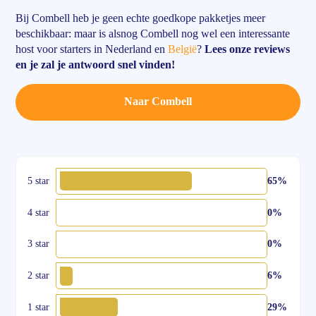
Bij Combell heb je geen echte goedkope pakketjes meer
beschikbaar: maar is alsnog Combell nog wel een interessante
host voor starters in Nederland en
België
?
Lees onze reviews
en je zal je antwoord snel vinden!
Naar Combell
5 star
65%
4 star
0%
3 star
0%
2 star
6%
1 star
29%