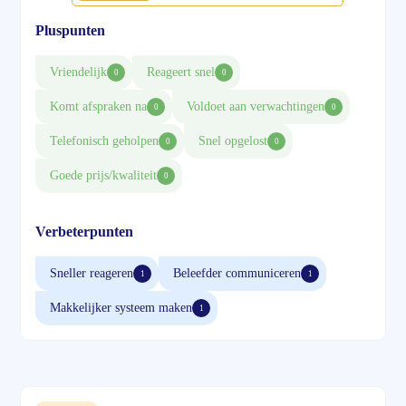
Pluspunten
Vriendelijk
Reageert snel
0
0
Komt afspraken na
Voldoet aan verwachtingen
0
0
Telefonisch geholpen
Snel opgelost
0
0
Goede prijs/kwaliteit
0
Verbeterpunten
Sneller reageren
Beleefder communiceren
1
1
Makkelijker systeem maken
1