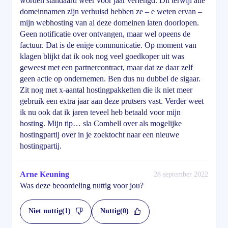
worden standaard weer voor jaar verlengd. Dit terwijl alle
domeinnamen zijn verhuisd hebben ze – e weten ervan –
mijn webhosting van al deze domeinen laten doorlopen.
Geen notificatie over ontvangen, maar wel opeens de
factuur. Dat is de enige communicatie. Op moment van
klagen blijkt dat ik ook nog veel goedkoper uit was
geweest met een partnercontract, maar dat ze daar zelf
geen actie op ondernemen. Ben dus nu dubbel de sigaar.
Zit nog met x-aantal hostingpakketten die ik niet meer
gebruik een extra jaar aan deze prutsers vast. Verder weet
ik nu ook dat ik jaren teveel heb betaald voor mijn
hosting. Mijn tip… sla Combell over als mogelijke
hostingpartij over in je zoektocht naar een nieuwe
hostingpartij.
Arne Keuning
28 september 2022
Was deze beoordeling nuttig voor jou?
Niet nuttig
(1)
Nuttig
(0)