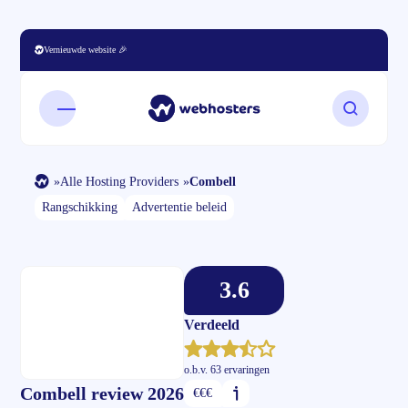
Vernieuwde website 🎉
Open mobiel menu
Zoeken o
»
Alle Hosting Providers
»
Combell
Rangschikking
Advertentie beleid
3.6
Verdeeld
o.b.v.
63 ervaringen
Combell review 2026
€€€