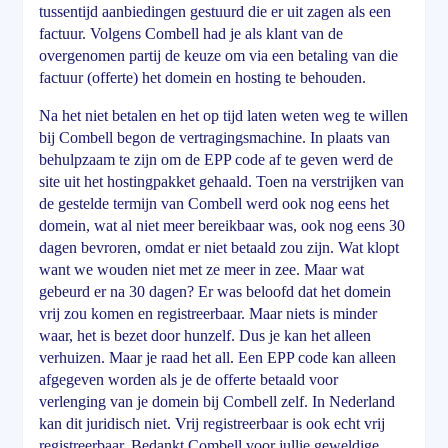
tussentijd aanbiedingen gestuurd die er uit zagen als een
factuur. Volgens Combell had je als klant van de
overgenomen partij de keuze om via een betaling van die
factuur (offerte) het domein en hosting te behouden.
Na het niet betalen en het op tijd laten weten weg te willen
bij Combell begon de vertragingsmachine. In plaats van
behulpzaam te zijn om de EPP code af te geven werd de
site uit het hostingpakket gehaald. Toen na verstrijken van
de gestelde termijn van Combell werd ook nog eens het
domein, wat al niet meer bereikbaar was, ook nog eens 30
dagen bevroren, omdat er niet betaald zou zijn. Wat klopt
want we wouden niet met ze meer in zee. Maar wat
gebeurd er na 30 dagen? Er was beloofd dat het domein
vrij zou komen en registreerbaar. Maar niets is minder
waar, het is bezet door hunzelf. Dus je kan het alleen
verhuizen. Maar je raad het all. Een EPP code kan alleen
afgegeven worden als je de offerte betaald voor
verlenging van je domein bij Combell zelf. In Nederland
kan dit juridisch niet. Vrij registreerbaar is ook echt vrij
registreerbaar. Bedankt Combell voor jullie geweldige