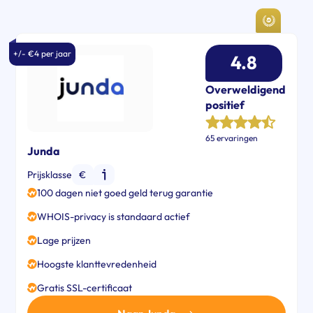
+/- €4 per jaar
4.8
Overweldigend
positief
65 ervaringen
Junda
Prijsklasse
€
100 dagen niet goed geld terug garantie
WHOIS-privacy is standaard actief
Lage prijzen
Hoogste klanttevredenheid
Gratis SSL-certificaat