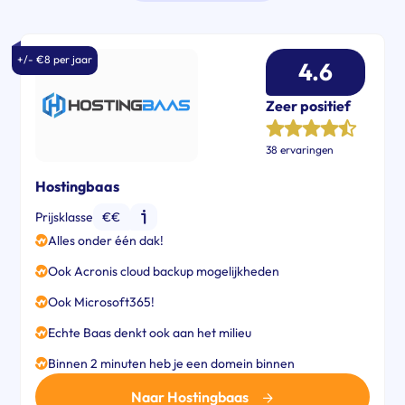
+/- €8 per jaar
4.6
Zeer positief
38 ervaringen
Hostingbaas
Prijsklasse
€€
Alles onder één dak!
Ook Acronis cloud backup mogelijkheden
Ook Microsoft365!
Echte Baas denkt ook aan het milieu
Binnen 2 minuten heb je een domein binnen
Naar Hostingbaas