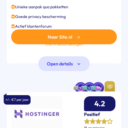
Unieke aanpak qua pakketten
Goede privacy bescherming
Actief klantenforum
Naar Site.nl
Site.nl beoordelingen
Open details
+/- €7 per jaar
4.2
Positief
18 ervaringen