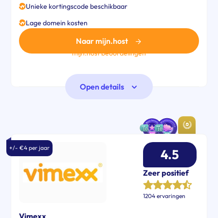
Unieke kortingscode beschikbaar
Lage domein kosten
Naar mijn.host
mijn.host beoordelingen
Open details
+/- €4 per jaar
4.5
Zeer positief
1204 ervaringen
Vimexx