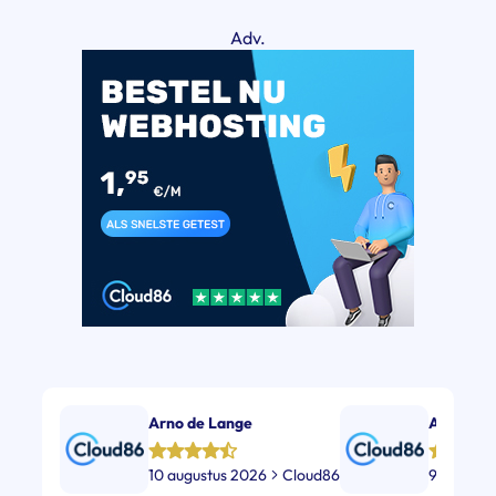
Adv.
Arno de Lange
Alex Tre
10 augustus 2026
Cloud86
9 august