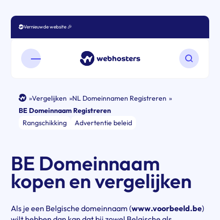
Vernieuwde website 🎉
Vergelijk 200+ Hosters
Open mobiel menu
Zoeken o
»
Vergelijken
»
NL Domeinnamen Registreren
»
BE Domeinnaam Registreren
Rangschikking
Advertentie beleid
BE Domeinnaam
kopen en vergelijken
Als je een Belgische domeinnaam (
www.voorbeeld.be
)
wilt hebben dan kan dat bij zowel Belgische als