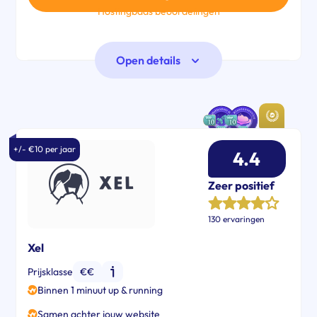
Hostingbaas beoordelingen
Open details
+/- €10 per jaar
4.4
Zeer positief
130 ervaringen
Xel
Prijsklasse
€€
Binnen 1 minuut up & running
Samen achter jouw website