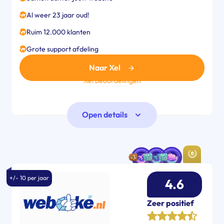
Al weer 23 jaar oud!
Ruim 12.000 klanten
Grote support afdeling
Naar Xel
Xel beoordelingen
Open details
+/- 10 per jaar
4.6
Zeer positief