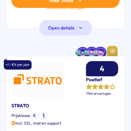
Naar Junda
Junda beoordelingen
Open details
+/- €6 per jaar
4
Positief
1764 ervaringen
STRATO
Prijsklasse
€
Incl. SSL, mail en support