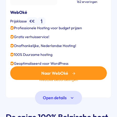
162 ervaringen
WebOké
Prijsklasse
€€
Professionele Hosting voor budget prijzen
Gratis verhuisservice!
Onafhankelijke, Nederlandse Hosting!
100% Duurzame hosting
Geoptimaliseerd voor WordPress
Naar WebOké
WebOké beoordelingen
Open details