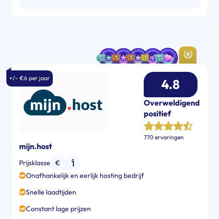
+/- €6 per jaar
4.8
Overweldigend
positief
770 ervaringen
mijn.host
Prijsklasse
€
Onafhankelijk en eerlijk hosting bedrijf
Snelle laadtijden
Constant lage prijzen