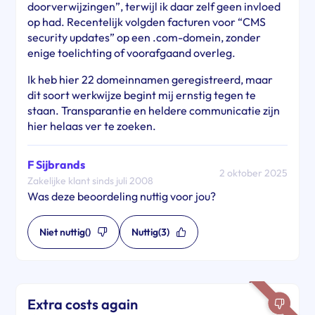
doorverwijzingen”, terwijl ik daar zelf geen invloed
op had. Recentelijk volgden facturen voor “CMS
security updates” op een .com-domein, zonder
enige toelichting of voorafgaand overleg.
Ik heb hier 22 domeinnamen geregistreerd, maar
dit soort werkwijze begint mij ernstig tegen te
staan. Transparantie en heldere communicatie zijn
hier helaas ver te zoeken.
F Sijbrands
2 oktober 2025
Zakelijke klant sinds juli 2008
Was deze beoordeling nuttig voor jou?
Niet nuttig
()
Nuttig
(3)
Extra costs again