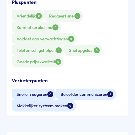
Pluspunten
Vriendelijk
Reageert snel
0
0
Komt afspraken na
0
Voldoet aan verwachtingen
0
Telefonisch geholpen
Snel opgelost
1
0
Goede prijs/kwaliteit
0
Verbeterpunten
Sneller reageren
Beleefder communiceren
0
2
Makkelijker systeem maken
0