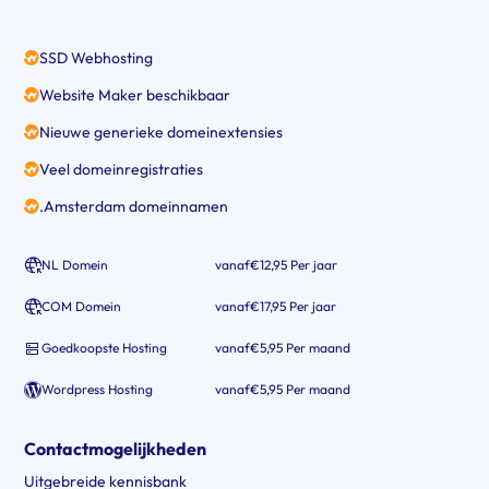
SSD Webhosting
Website Maker beschikbaar
Nieuwe generieke domeinextensies
Veel domeinregistraties
.Amsterdam domeinnamen
NL Domein
vanaf
€12,95 Per jaar
COM Domein
vanaf
€17,95 Per jaar
Goedkoopste Hosting
vanaf
€5,95 Per maand
Wordpress Hosting
vanaf
€5,95 Per maand
Contactmogelijkheden
Uitgebreide kennisbank