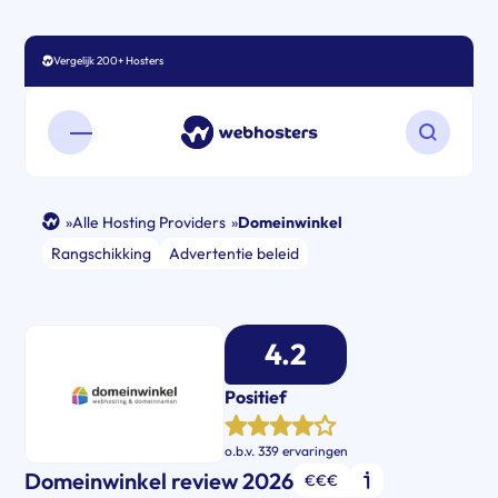
Vergelijk 200+ Hosters
Open mobiel menu
Zoeken o
»
Alle Hosting Providers
»
Domeinwinkel
Rangschikking
Advertentie beleid
4.2
Positief
o.b.v.
339 ervaringen
Domeinwinkel review 2026
€€€