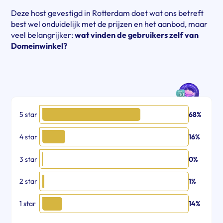
Deze host gevestigd in Rotterdam doet wat ons betreft
best wel onduidelijk met de prijzen en het aanbod, maar
veel belangrijker:
wat vinden de gebruikers zelf van
Domeinwinkel?
5 star
68%
4 star
16%
3 star
0%
2 star
1%
1 star
14%