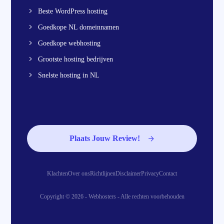
Beste WordPress hosting
Goedkope NL domeinnamen
Goedkope webhosting
Grootste hosting bedrijven
Snelste hosting in NL
Plaats Jouw Review!
Klachten
Over ons
Richtlijnen
Disclaimer
Privacy
Contact
Copyright © 2026 - Webhosters - Alle rechten voorbehouden