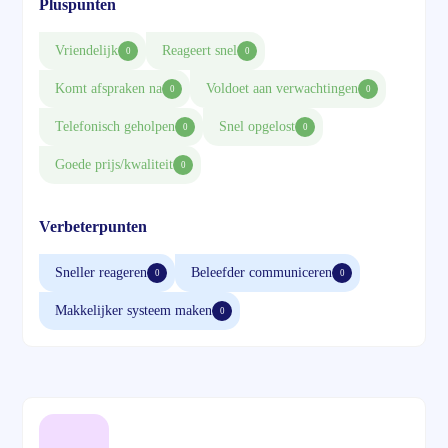
Pluspunten
Vriendelijk
Reageert snel
0
0
Komt afspraken na
Voldoet aan verwachtingen
0
0
Telefonisch geholpen
Snel opgelost
0
0
Goede prijs/kwaliteit
0
Verbeterpunten
Sneller reageren
Beleefder communiceren
0
0
Makkelijker systeem maken
0