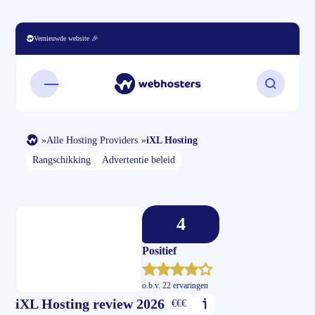
Vernieuwde website 🎉
Open mobiel menu
Zoeken o
»
Alle Hosting Providers
»
iXL Hosting
Rangschikking
Advertentie beleid
4
Positief
o.b.v.
22 ervaringen
iXL Hosting review 2026
€€€