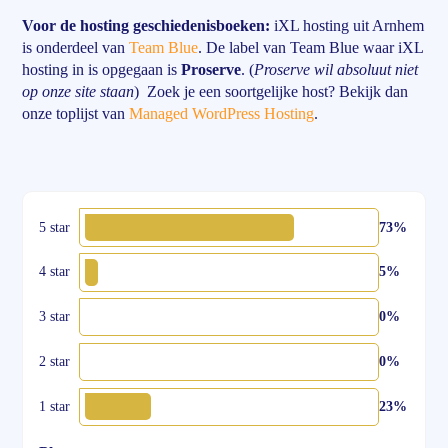
Voor de hosting geschiedenisboeken:
iXL hosting uit Arnhem
is onderdeel van
Team Blue
. De label van Team Blue waar iXL
hosting in is opgegaan is
Proserve
. (
Proserve wil absoluut niet
op onze site staan
) Zoek je een soortgelijke host? Bekijk dan
onze toplijst van
Managed WordPress Hosting
.
5 star
73%
4 star
5%
3 star
0%
2 star
0%
1 star
23%