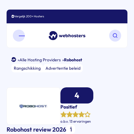
Vergelijk 200+ Hosters
Open mobiel menu
Zoeken o
»
Alle Hosting Providers
»
Robohost
Rangschikking
Advertentie beleid
4
Positief
o.b.v.
13 ervaringen
Robohost review 2026