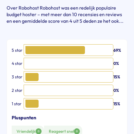
Over Robohost Robohost was een redelijk populaire
budget hoster – met meer dan 10 recensies en reviews
en een gemiddelde score van 4 uit 5 deden ze het ook...
5 star
69%
4 star
0%
3 star
15%
2 star
0%
1 star
15%
Pluspunten
Vriendelijk
Reageert snel
0
0