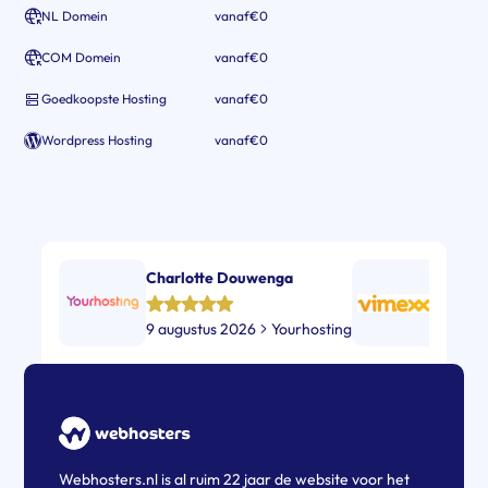
NL Domein
vanaf
€0
COM Domein
vanaf
€0
Goedkoopste Hosting
vanaf
€0
Wordpress Hosting
vanaf
€0
Charlotte Douwenga
sarah 
9 augustus 2026
Yourhosting
8 augu
Webhosters.nl is al ruim 22 jaar de website voor het