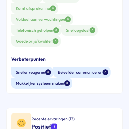
Komt afspraken na
0
Voldoet aan verwachtingen
0
Telefonisch geholpen
Snel opgelost
0
0
Goede prijs/kwaliteit
0
Verbeterpunten
Sneller reageren
Beleefder communiceren
0
0
Makkelijker systeem maken
0
Recente ervaringen (13)
Positief