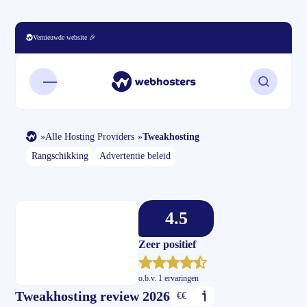
Vernieuwde website 🎉
Open mobiel menu
Zoeken o
»
Alle Hosting Providers
»
Tweakhosting
Rangschikking
Advertentie beleid
4.5
Zeer positief
o.b.v.
1 ervaringen
Tweakhosting review 2026
€€