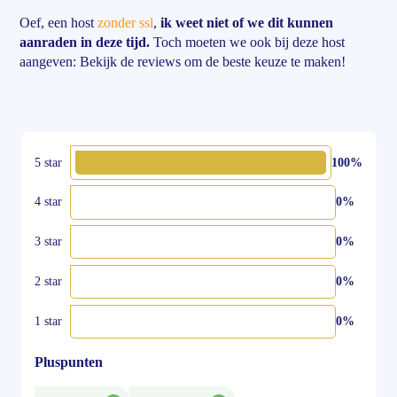
Oef, een host
zonder ssl
,
ik weet niet of we dit kunnen
aanraden in deze tijd.
Toch moeten we ook bij deze host
aangeven: Bekijk de reviews om de beste keuze te maken!
5 star
100%
4 star
0%
3 star
0%
2 star
0%
1 star
0%
Pluspunten