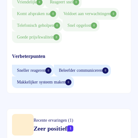
Vriendelijk
Reageert snel
0
0
Komt afspraken na
Voldoet aan verwachtingen
0
0
Telefonisch geholpen
Snel opgelost
0
0
Goede prijs/kwaliteit
0
Verbeterpunten
Sneller reageren
Beleefder communiceren
0
0
Makkelijker systeem maken
0
Recente ervaringen (1)
Zeer positief