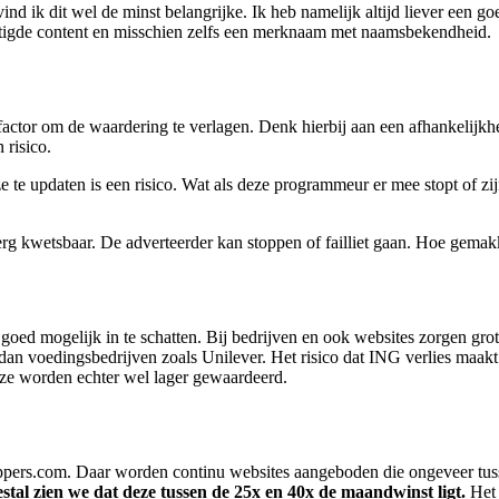
vind ik dit wel de minst belangrijke. Ik heb namelijk altijd liever een g
stigde content en misschien zelfs een merknaam met naamsbekendheid.
n factor om de waardering te verlagen. Denk hierbij aan een afhankelij
 risico.
 te updaten is een risico. Wat als deze programmeur er mee stopt of zij
erg kwetsbaar. De adverteerder kan stoppen of failliet gaan. Hoe gemak
 goed mogelijk in te schatten. Bij bedrijven en ook websites zorgen gro
 voedingsbedrijven zoals Unilever. Het risico dat ING verlies maakt is
n, ze worden echter wel lager gewaardeerd.
flippers.com. Daar worden continu websites aangeboden die ongeveer t
stal zien we dat deze tussen de 25x en 40x de maandwinst ligt.
Het 