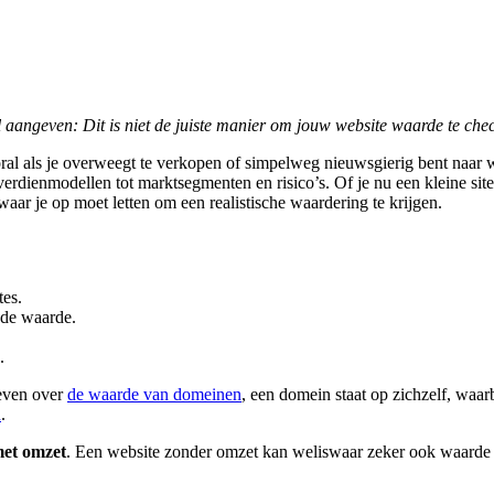
l aangeven: Dit is niet de juiste manier om jouw website waarde te che
al als je overweegt te verkopen of simpelweg nieuwsgierig bent naar wat
erdienmodellen tot marktsegmenten en risico’s. Of je nu een kleine sit
aar je op moet letten om een realistische waardering te krijgen.
tes.
 de waarde.
.
reven over
de waarde van domeinen
, een domein staat op zichzelf, waa
n
.
et omzet
. Een website zonder omzet kan weliswaar zeker ook waarde he