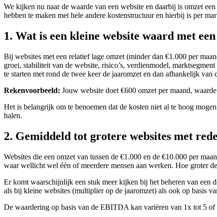
We kijken nu naar de waarde van een website en daarbij is omzet e
hebben te maken met hele andere kostenstructuur en hierbij is per ma
1. Wat is een kleine website waard met een
Bij websites met een relatief lage omzet (minder dan €1.000 per maa
groei, stabiliteit van de website, risico’s, verdienmodel, marktsegment
te starten met rond de twee keer de jaaromzet en dan afhankelijk van d
Rekenvoorbeeld:
Jouw website doet €600 omzet per maand, waarde:
Het is belangrijk om te benoemen dat de kosten niet al te hoog mogen 
halen.
2. Gemiddeld tot grotere websites met red
Websites die een omzet van tussen de €1.000 en de €10.000 per maand 
waar wellicht wel één of meerdere mensen aan werken. Hoe groter de 
Er komt waarschijnlijk een stuk meer kijken bij het beheren van een 
als bij kleine websites (multiplier op de jaaromzet) als ook op basis 
De waardering op basis van de EBITDA kan variëren van 1x tot 5 of z