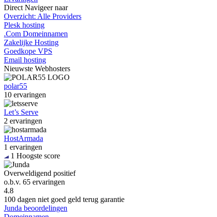
Direct
Navigeer naar
Overzicht: Alle Providers
Plesk hosting
.Com Domeinnamen
Zakelijke Hosting
Goedkope VPS
Email hosting
Nieuwste
Webhosters
polar55
10 ervaringen
Let’s Serve
2 ervaringen
HostArmada
1 ervaringen
1
Hoogste score
Overweldigend positief
o.b.v.
65 ervaringen
4.8
100 dagen niet goed geld terug garantie
Junda beoordelingen
Domeinnamen