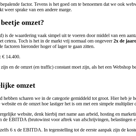
en bepalende factor. Tevens is het goed om te benoemen dat we ook w
rkt weer sprake van een andere marge.
 beetje omzet?
nd) is de waardering vaak simpel uit te voeren door middel van een aa
 et cetera. Toch is het in de markt vrij normaal om ongeveer
2x de jaar
e factoren hieronder hoger of lager te gaan zitten.
 € 14.400.
zijn en de omzet (en traffic) constant moet zijn, als het een Webshop b
elijke omzet
hebben scharen we in de categorie gemiddeld tot groot. Hier heb je he
website en de omzet hoe lastiger het is om met een simpele multiplier 
dergelijke website, denk hierbij met name aan arbeid, hosting en marke
van de EBITDA (brutowinst voor aftrek van afschrijvingen, belastingen e
elfs 6 x de EBITDA. In tegenstelling tot de eerste aanpak zijn de kos