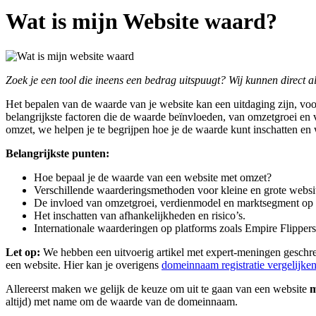
Wat is mijn Website waard?
Zoek je een tool die ineens een bedrag uitspuugt? Wij kunnen direct a
Het bepalen van de waarde van je website kan een uitdaging zijn, voor
belangrijkste factoren die de waarde beïnvloeden, van omzetgroei en v
omzet, we helpen je te begrijpen hoe je de waarde kunt inschatten en w
Belangrijkste punten:
Hoe bepaal je de waarde van een website met omzet?
Verschillende waarderingsmethoden voor kleine en grote websi
De invloed van omzetgroei, verdienmodel en marktsegment op
Het inschatten van afhankelijkheden en risico’s.
Internationale waarderingen op platforms zoals Empire Flippers
Let op:
We hebben een uitvoerig artikel met expert-meningen gesch
een website. Hier kan je overigens
domeinnaam registratie vergelijke
Allereerst maken we gelijk de keuze om uit te gaan van een website
m
altijd) met name om de waarde van de domeinnaam.