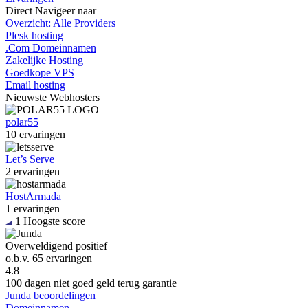
Direct
Navigeer naar
Overzicht: Alle Providers
Plesk hosting
.Com Domeinnamen
Zakelijke Hosting
Goedkope VPS
Email hosting
Nieuwste
Webhosters
polar55
10 ervaringen
Let’s Serve
2 ervaringen
HostArmada
1 ervaringen
1
Hoogste score
Overweldigend positief
o.b.v.
65 ervaringen
4.8
100 dagen niet goed geld terug garantie
Junda beoordelingen
Domeinnamen