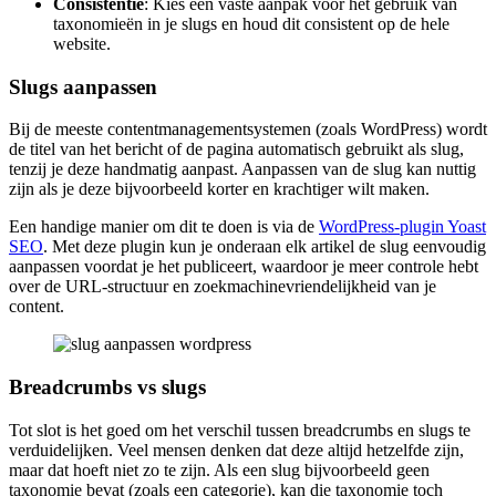
Consistentie
: Kies een vaste aanpak voor het gebruik van
taxonomieën in je slugs en houd dit consistent op de hele
website.
Slugs aanpassen
Bij de meeste contentmanagementsystemen (zoals WordPress) wordt
de titel van het bericht of de pagina automatisch gebruikt als slug,
tenzij je deze handmatig aanpast. Aanpassen van de slug kan nuttig
zijn als je deze bijvoorbeeld korter en krachtiger wilt maken.
Een handige manier om dit te doen is via de
WordPress-plugin Yoast
SEO
. Met deze plugin kun je onderaan elk artikel de slug eenvoudig
aanpassen voordat je het publiceert, waardoor je meer controle hebt
over de URL-structuur en zoekmachinevriendelijkheid van je
content.
Breadcrumbs vs slugs
Tot slot is het goed om het verschil tussen breadcrumbs en slugs te
verduidelijken. Veel mensen denken dat deze altijd hetzelfde zijn,
maar dat hoeft niet zo te zijn. Als een slug bijvoorbeeld geen
taxonomie bevat (zoals een categorie), kan die taxonomie toch