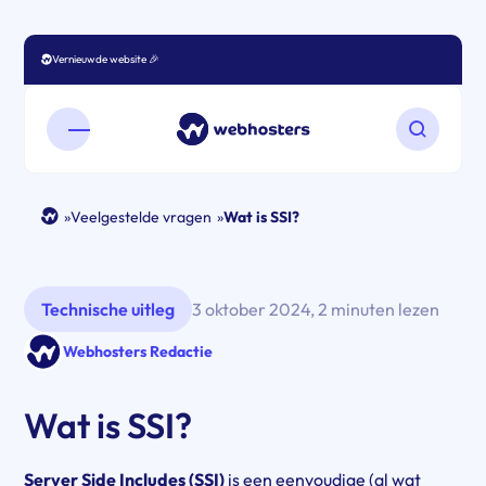
Vernieuwde website 🎉
Open mobiel menu
Zoeken o
»
Veelgestelde vragen
»
Wat is SSI?
Technische uitleg
3 oktober 2024
,
2 minuten lezen
Webhosters Redactie
Wat is SSI?
Server Side Includes (SSI)
is een eenvoudige (al wat