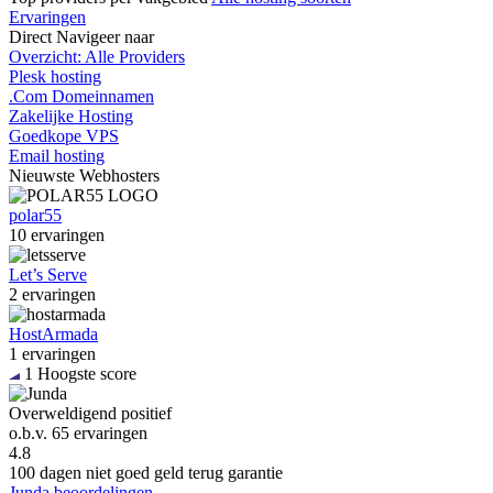
Ervaringen
Direct
Navigeer naar
Overzicht: Alle Providers
Plesk hosting
.Com Domeinnamen
Zakelijke Hosting
Goedkope VPS
Email hosting
Nieuwste
Webhosters
polar55
10 ervaringen
Let’s Serve
2 ervaringen
HostArmada
1 ervaringen
1
Hoogste score
Overweldigend positief
o.b.v.
65 ervaringen
4.8
100 dagen niet goed geld terug garantie
Junda beoordelingen