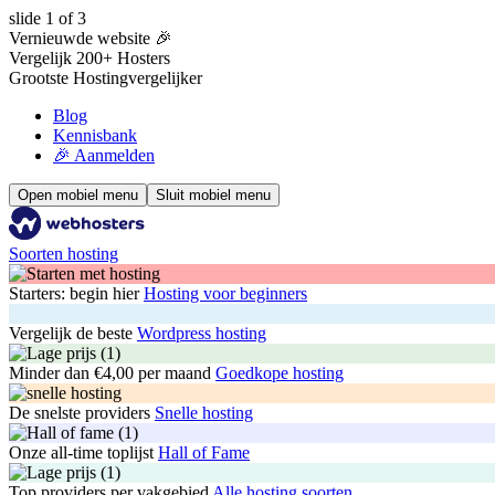
slide
1
of 3
Vernieuwde website 🎉
Vergelijk 200+ Hosters
Grootste Hostingvergelijker
Blog
Kennisbank
🎉 Aanmelden
Open mobiel menu
Sluit mobiel menu
Soorten hosting
Starters: begin hier
Hosting voor beginners
Vergelijk de beste
Wordpress hosting
Minder dan €4,00 per maand
Goedkope hosting
De snelste providers
Snelle hosting
Onze all-time toplijst
Hall of Fame
Top providers per vakgebied
Alle hosting soorten