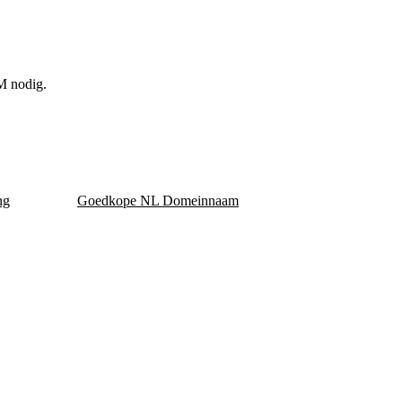
M nodig.
ng
Goedkope NL Domeinnaam