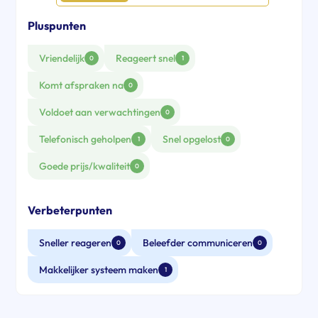
Pluspunten
Vriendelijk
Reageert snel
0
1
Komt afspraken na
0
Voldoet aan verwachtingen
0
Telefonisch geholpen
Snel opgelost
1
0
Goede prijs/kwaliteit
0
Verbeterpunten
Sneller reageren
Beleefder communiceren
0
0
Makkelijker systeem maken
1