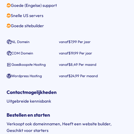
Goede (Engelse) support
Snelle US servers
Goede sitebuilder
NL Domein
vanaf
$7,99 Per jaar
COM Domein
vanaf
$19,99 Per jaar
Goedkoopste Hosting
vanaf
$8,49 Per maand
Wordpress Hosting
vanaf
$24,99 Per maand
Contactmogelijkheden
Uitgebreide kennisbank
Bestellen en starten
Verkoopt ook domeinnamen
,
Heeft een website builder
,
Geschikt voor starters