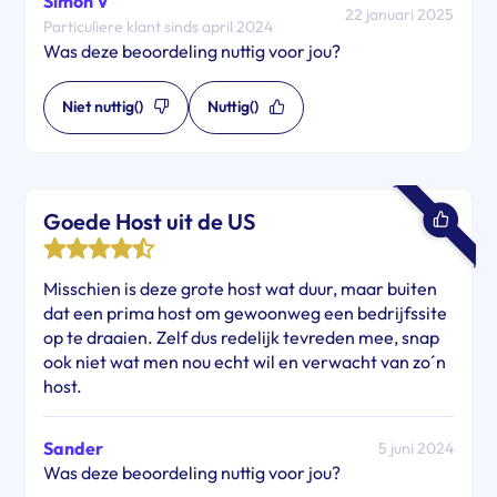
Simon V
22 januari 2025
Particuliere klant sinds april 2024
Was deze beoordeling nuttig voor jou?
Niet nuttig
()
Nuttig
()
Goede Host uit de US
Misschien is deze grote host wat duur, maar buiten
dat een prima host om gewoonweg een bedrijfssite
op te draaien. Zelf dus redelijk tevreden mee, snap
ook niet wat men nou echt wil en verwacht van zo´n
host.
Sander
5 juni 2024
Was deze beoordeling nuttig voor jou?