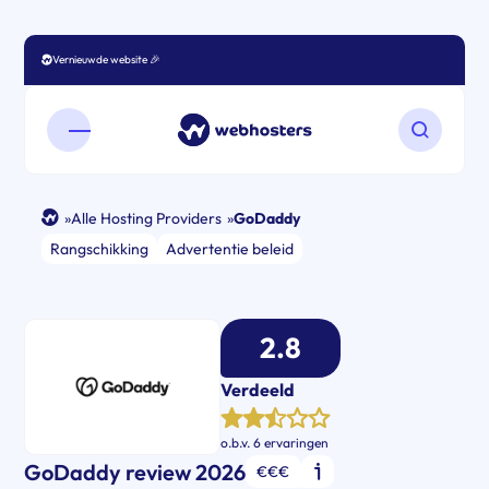
Vergelijk 200+ Hosters
Open mobiel menu
Zoeken o
»
Alle Hosting Providers
»
GoDaddy
Rangschikking
Advertentie beleid
2.8
Verdeeld
o.b.v.
6 ervaringen
GoDaddy review 2026
€€€