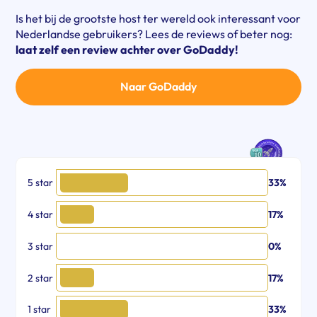
Is het bij de grootste host ter wereld ook interessant voor
Nederlandse gebruikers? Lees de reviews of beter nog:
laat zelf een review achter over GoDaddy!
Naar GoDaddy
5 star
33%
4 star
17%
3 star
0%
2 star
17%
1 star
33%